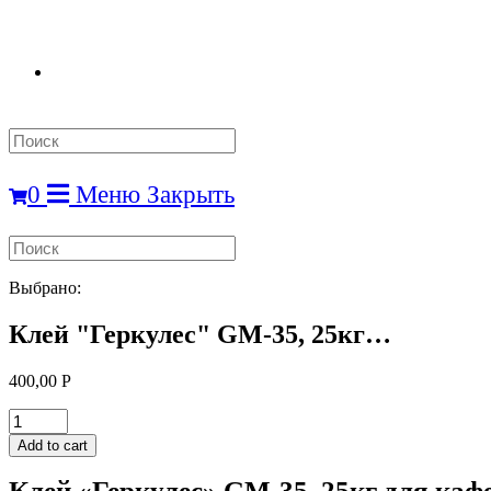
Search
this
website
0
Меню
Закрыть
Search
this
website
Выбрано:
Клей "Геркулес" GM-35, 25кг…
400,00
Р
Клей
"Геркулес"
Add to cart
GM-
35,
Клей «Геркулес» GM-35, 25кг для ка