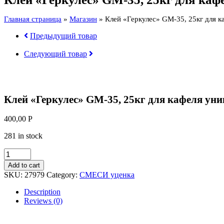
25кг
для
Главная страница
»
Магазин
»
Клей «Геркулес» GM-35, 25кг для к
кафеля
универсальный
Предыдущий товар
quantity
Следующий товар
Клей «Геркулес» GM-35, 25кг для кафеля ун
400,00
Р
281 in stock
Клей
"Геркулес"
Add to cart
GM-
SKU:
27979
Category:
СМЕСИ уценка
35,
25кг
Description
для
Reviews (0)
кафеля
универсальный