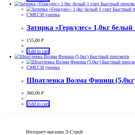
Быстрый просм
Быстрый п
СМЕСИ уценка
Затирка «Геркулес» 1,0кг белый 
155,00
Р
Add to cart
Быстрый просмотр
Быстрый просм
СМЕСИ уценка
Шпатлевка Волма Финиш (5,0кг
360,00
Р
Add to cart
Интернет-магазин Л-Строй