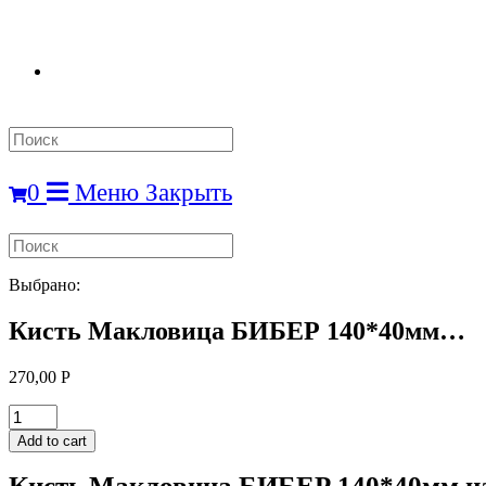
Search
this
website
0
Меню
Закрыть
Search
this
website
Выбрано:
Кисть Макловица БИБЕР 140*40мм…
270,00
Р
Кисть
Макловица
Add to cart
БИБЕР
140*40мм
Кисть Макловица БИБЕР 140*40мм нат