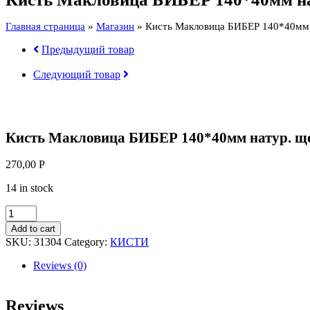
натур.
щетина
Главная страница
»
Магазин
»
Кисть Макловица БИБЕР 140*40мм н
,
пл.ручка
Предыдущий товар
31304
quantity
Следующий товар
Кисть Макловица БИБЕР 140*40мм натур. щет
270,00
Р
14 in stock
Кисть
Макловица
Add to cart
БИБЕР
SKU:
31304
Category:
КИСТИ
140*40мм
натур.
Reviews (0)
щетина
,
пл.ручка
Reviews