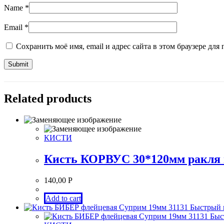
Name
*
Email
*
Сохранить моё имя, email и адрес сайта в этом браузере д
Related products
КИСТИ
Кисть КОРВУС 30*120мм ракля 
140,00
Р
Add to cart
Быстрый 
Быс