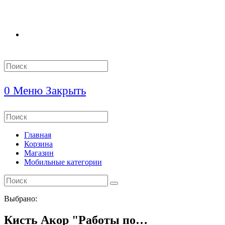
Search
this
website
0
Меню
Закрыть
Search
this
website
Главная
Корзина
Магазин
Мобильные категории
Выбрано:
Кисть Акор "Работы по…