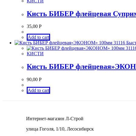
КИСТИ
Кисть БИБЕР флейцевая Суприм
35,00
Р
Add to cart
Быст
КИСТИ
Кисть БИБЕР флейцевая»ЭКОН
90,00
Р
Add to cart
Интернет-магазин Л-Строй
улица Гоголя, 1/10, Лесосибирск