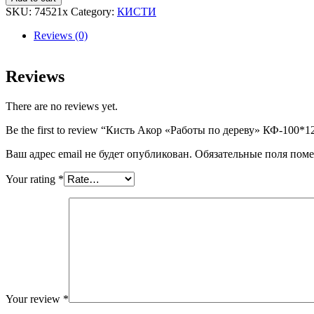
"Работы
SKU:
74521х
Category:
КИСТИ
по
дереву"
Reviews (0)
КФ-100*12мм
смеш.щетина
***
Reviews
quantity
There are no reviews yet.
Be the first to review “Кисть Акор «Работы по дереву» КФ-100
Ваш адрес email не будет опубликован.
Обязательные поля пом
Your rating
*
Your review
*