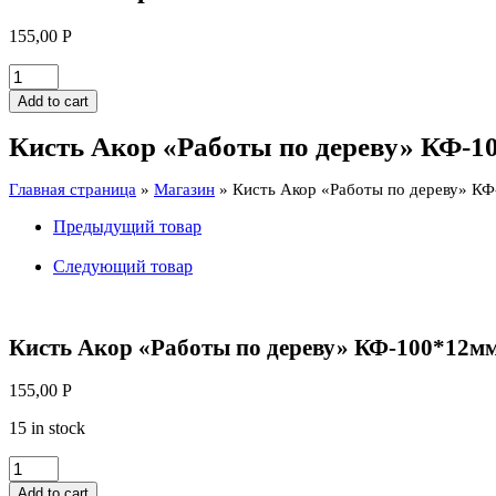
155,00
Р
Кисть
Акор
Add to cart
"Работы
по
Кисть Акор «Работы по дереву» КФ-1
дереву"
КФ-100*12мм
Главная страница
»
Магазин
»
Кисть Акор «Работы по дереву» К
смеш.щетина
***
Предыдущий товар
quantity
Следующий товар
Кисть Акор «Работы по дереву» КФ-100*12м
155,00
Р
15 in stock
Кисть
Акор
Add to cart