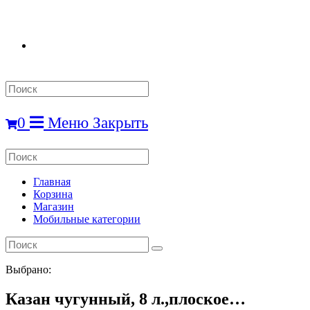
Search
this
website
0
Меню
Закрыть
Search
this
website
Главная
Корзина
Магазин
Мобильные категории
Выбрано:
Казан чугунный, 8 л.,плоское…