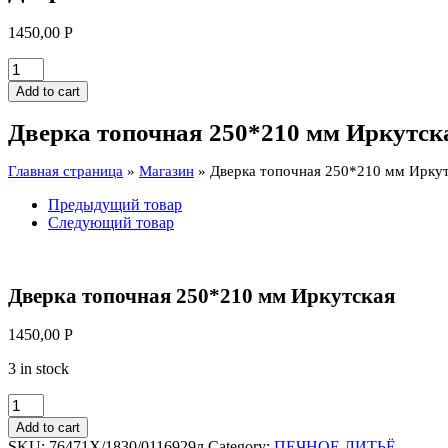
1450,00
Р
Дверка
топочная
Add to cart
250*210
мм
Дверка топочная 250*210 мм Иркутск
Иркутская
quantity
Главная страница
»
Магазин
»
Дверка топочная 250*210 мм Ирку
Предыдущий товар
Следующий товар
Дверка топочная 250*210 мм Иркутская
1450,00
Р
3 in stock
Дверка
топочная
Add to cart
250*210
SKU:
76471Х/1830/0116929л
Category:
ПЕЧНОЕ ЛИТЬЁ