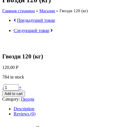
Главная страница
»
Магазин
»
Гвозди 120 (кг)
Предыдущий товар
Следующий товар
Гвозди 120 (кг)
120,00
Р
784 in stock
Гвозди
-
+
120
Add to cart
(кг)
Category:
Гвозди
quantity
Description
Reviews (0)