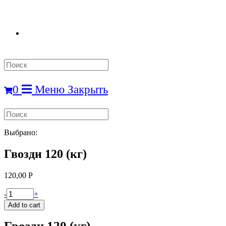
Search
this
website
0
Меню
Закрыть
Search
this
website
Выбрано:
Гвозди 120 (кг)
120,00
Р
Гвозди
-
+
120
Add to cart
(кг)
quantity
Гвозди 120 (кг)